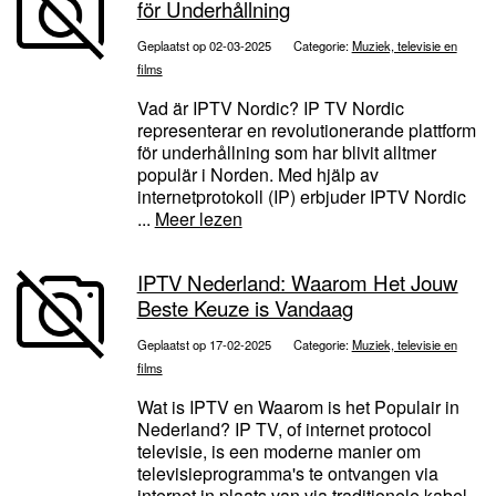
för Underhållning
Geplaatst op 02-03-2025
Categorie:
Muziek, televisie en
films
Vad är IPTV Nordic? IP TV Nordic
representerar en revolutionerande plattform
för underhållning som har blivit alltmer
populär i Norden. Med hjälp av
internetprotokoll (IP) erbjuder IPTV Nordic
...
Meer lezen
IPTV Nederland: Waarom Het Jouw
Beste Keuze is Vandaag
Geplaatst op 17-02-2025
Categorie:
Muziek, televisie en
films
Wat is IPTV en Waarom is het Populair in
Nederland? IP TV, of internet protocol
televisie, is een moderne manier om
televisieprogramma's te ontvangen via
internet in plaats van via traditionele kabel-