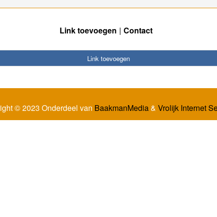
Link toevoegen
Contact
Link toevoegen
ight © 2023 Onderdeel van
BaakmanMedia
&
Vrolijk Internet S