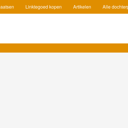
plaatsen
Linktegoed kopen
Artikelen
Alle dochter